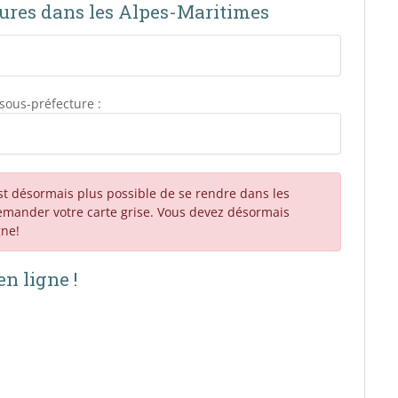
tures dans les Alpes-Maritimes
sous-préfecture :
est désormais plus possible de se rendre dans les
emander votre carte grise. Vous devez désormais
gne!
n ligne !