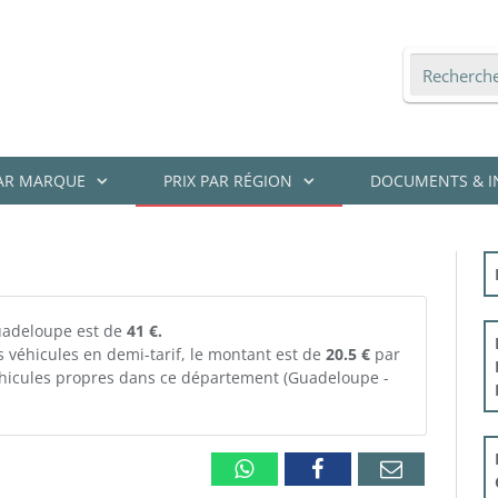
PAR MARQUE
PRIX PAR RÉGION
DOCUMENTS & I
Guadeloupe est de
41 €.
s véhicules en demi-tarif, le montant est de
20.5 €
par
 véhicules propres dans ce département (Guadeloupe -
Whatsapp
Facebook
Email