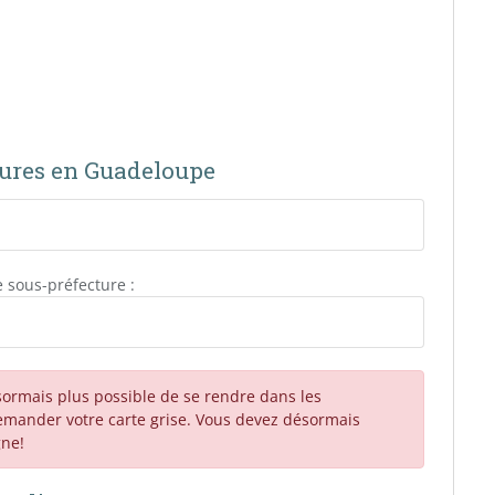
ctures en Guadeloupe
 sous-préfecture :
ésormais plus possible de se rendre dans les
emander votre carte grise. Vous devez désormais
gne!