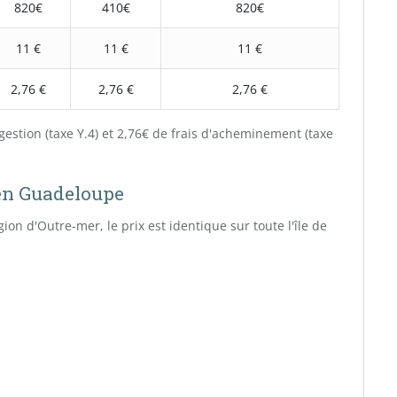
820€
410€
820€
11 €
11 €
11 €
2,76 €
2,76 €
2,76 €
gestion (taxe Y.4) et 2,76€ de frais d'acheminement (taxe
 en Guadeloupe
ion d'Outre-mer, le prix est identique sur toute l'île de