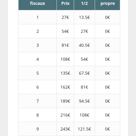
fiscaux
Prix
1/2
propre
1
27€
13.5€
0€
2
54€
27€
0€
3
81€
40.5€
0€
4
108€
54€
0€
5
135€
67.5€
0€
6
162€
81€
0€
7
189€
94.5€
0€
8
216€
108€
0€
9
243€
121.5€
0€