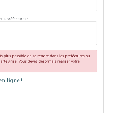
us-préfectures :
is plus possible de se rendre dans les préféctures ou
rte grise. Vous devez désormais réaliser votre
n ligne !