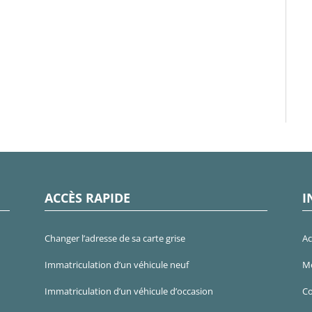
ACCÈS RAPIDE
I
Changer l’adresse de sa carte grise
Ac
Immatriculation d’un véhicule neuf
Me
Immatriculation d’un véhicule d’occasion
Co