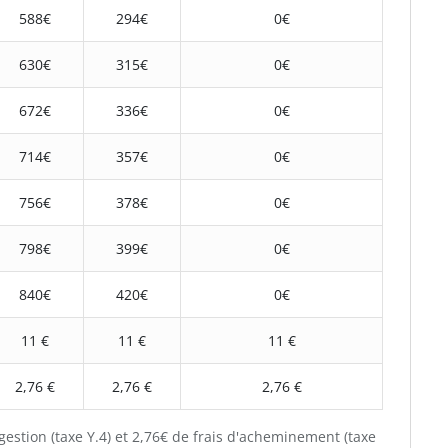
588€
294€
0€
630€
315€
0€
672€
336€
0€
714€
357€
0€
756€
378€
0€
798€
399€
0€
840€
420€
0€
11 €
11 €
11 €
2,76 €
2,76 €
2,76 €
gestion (taxe Y.4) et 2,76€ de frais d'acheminement (taxe