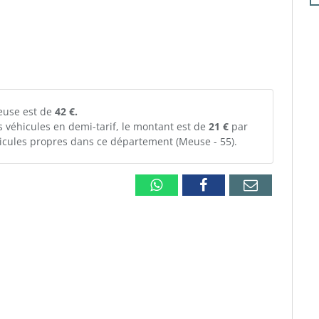
Meuse est de
42 €.
s véhicules en demi-tarif, le montant est de
21 €
par
éhicules propres dans ce département (Meuse - 55).
Whatsapp
Facebook
Email