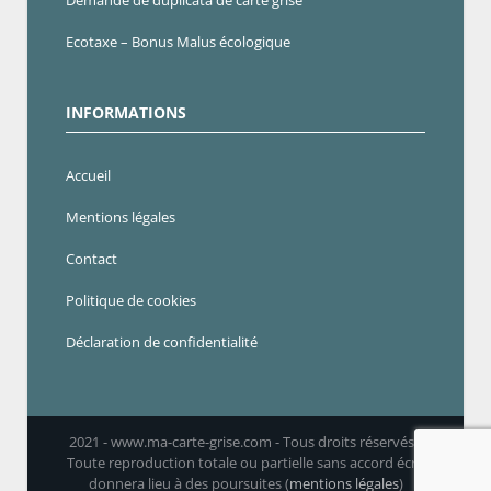
Demande de duplicata de carte grise
Ecotaxe – Bonus Malus écologique
INFORMATIONS
Accueil
Mentions légales
Contact
Politique de cookies
Déclaration de confidentialité
2021 - www.ma-carte-grise.com - Tous droits réservés -
Toute reproduction totale ou partielle sans accord écrit
donnera lieu à des poursuites (
mentions légales
)