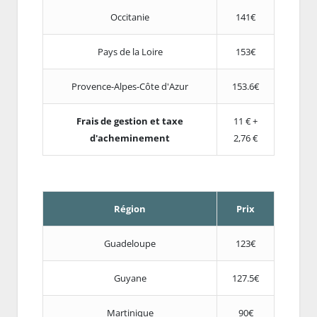
Occitanie
141€
Pays de la Loire
153€
Provence-Alpes-Côte d'Azur
153.6€
Frais de gestion et taxe
11 € +
d'acheminement
2,76 €
Région
Prix
Guadeloupe
123€
Guyane
127.5€
Martinique
90€