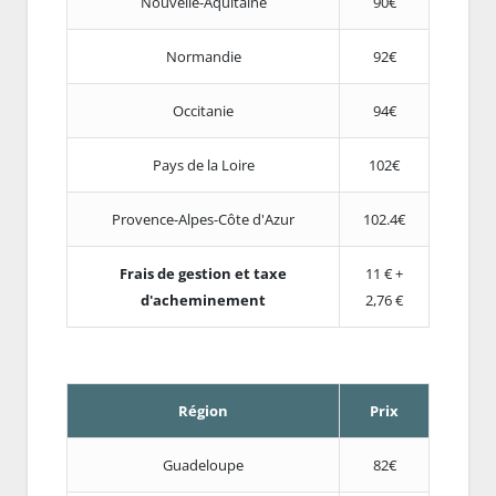
Nouvelle-Aquitaine
90€
Normandie
92€
Occitanie
94€
Pays de la Loire
102€
Provence-Alpes-Côte d'Azur
102.4€
Frais de gestion et taxe
11 € +
d'acheminement
2,76 €
Région
Prix
Guadeloupe
82€