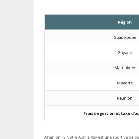
Région
Guadeloupe
Guyane
Martinique
Mayotte
Réunion
Frais de gestion et taxe d
Attenion : Si votre Aprilia Rsv est une sportive de plu