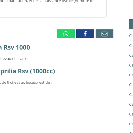
gion d'habitation, et de sa puissance fiscale (nombre de
Whatsapp
Facebook
Email
Ca
Ca
a Rsv 1000
Ca
 chevaux fiscaux.
Ca
prilia Rsv (1000cc)
Ca
c
de 9 chevaux fiscaux est de :
Ca
Ca
Ca
Ca
Ca