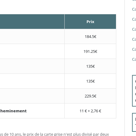
Ca
Ca
Prix
Ca
184.5€
Ca
Ca
191.25€
Ca
135€
135€
229.5€
'acheminement
11 € + 2,76 €
s de 10 ans, le prix de la carte grise n'est plus divisé par deux