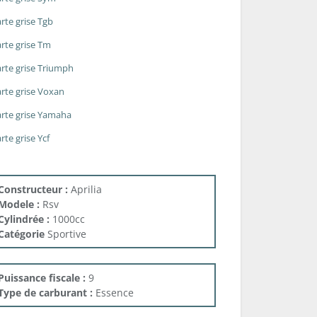
rte grise Tgb
rte grise Tm
rte grise Triumph
rte grise Voxan
rte grise Yamaha
rte grise Ycf
Constructeur :
Aprilia
Modele :
Rsv
Cylindrée :
1000cc
Catégorie
Sportive
Puissance fiscale :
9
Type de carburant :
Essence