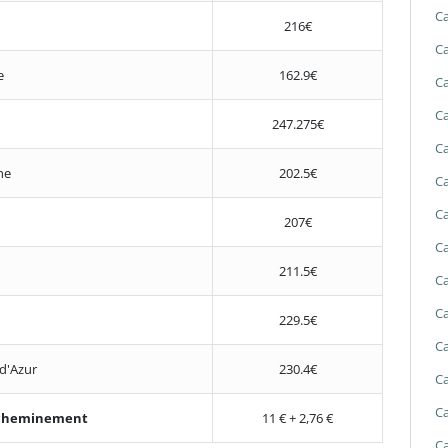
Ca
216€
Ca
e
162.9€
Ca
Ca
247.275€
Ca
ne
202.5€
Ca
Ca
207€
Ca
211.5€
Ca
Ca
229.5€
Ca
d'Azur
230.4€
Ca
Ca
'acheminement
11 € + 2,76 €
Ca