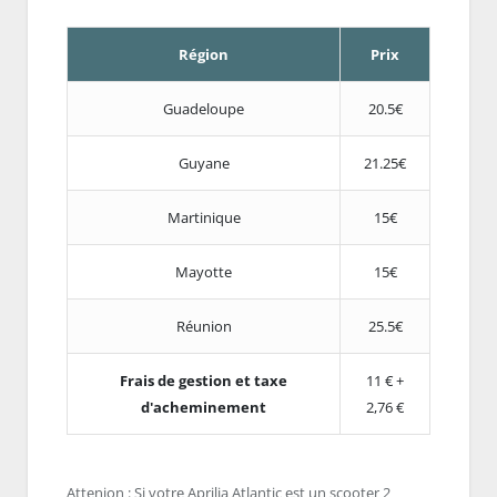
Région
Prix
Guadeloupe
20.5€
Guyane
21.25€
Martinique
15€
Mayotte
15€
Réunion
25.5€
Frais de gestion et taxe
11 € +
d'acheminement
2,76 €
Attenion : Si votre Aprilia Atlantic est un scooter 2