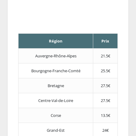
Région
Prix
Auvergne-Rhône-Alpes
21.5€
Bourgogne-Franche-Comté
25.5€
Bretagne
27.5€
Centre-Val-de-Loire
27.5€
Corse
13.5€
Grand-Est
24€