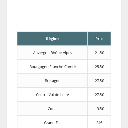
Région
Prix
Auvergne-Rhône-Alpes
21.5€
Bourgogne-Franche-Comté
25.5€
Bretagne
27.5€
Centre-Val-de-Loire
27.5€
Corse
13.5€
Grand-Est
24€