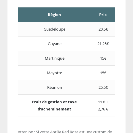
Région
Prix
Guadeloupe
20.5€
Guyane
21.25€
Martinique
15€
Mayotte
15€
Réunion
25.5€
Frais de gestion et taxe
11 € +
d'acheminement
2,76 €
Attenion : Si votre Aprilia Red Rose est une custom de