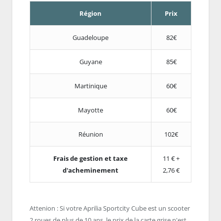
Région
Prix
Guadeloupe
82€
Guyane
85€
Martinique
60€
Mayotte
60€
Réunion
102€
Frais de gestion et taxe
11 € +
d'acheminement
2,76 €
Attenion : Si votre Aprilia Sportcity Cube est un scooter
2 roues de plus de 10 ans, le prix de la carte grise n'est