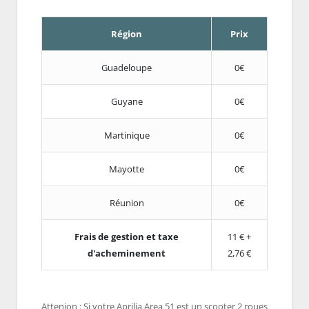
Région
Prix
Guadeloupe
0€
Guyane
0€
Martinique
0€
Mayotte
0€
Réunion
0€
Frais de gestion et taxe
11 € +
d'acheminement
2,76 €
Attenion : Si votre Aprilia Area 51 est un scooter 2 roues