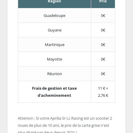
Région
Prix
Guadeloupe
0€
Guyane
0€
Martinique
0€
Mayotte
0€
Réunion
0€
Frais de gestion et taxe
11 € +
d'acheminement
2,76 €
Attenion : Si votre Aprilia Sr Lc Racing est un scooter 2
roues de plus de 10 ans, le prix de la carte grise n'est
plus divisé par deux depuis 2021 !