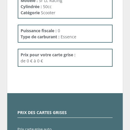
Modele :
Sr Lc Racing
Cylindrée :
50cc
Catégorie
Scooter
Puissance fiscale :
0
Type de carburant :
Essence
Prix pour votre carte grise :
de 0 € à 0 €
PRIX DES CARTES GRISES
Prix carte grise auto