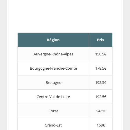
Région
Prix
Auvergne-Rhône-Alpes
150.5€
Bourgogne-Franche-Comté
178.5€
Bretagne
192.5€
Centre-Val-de-Loire
192.5€
Corse
94.5€
Grand-Est
168€