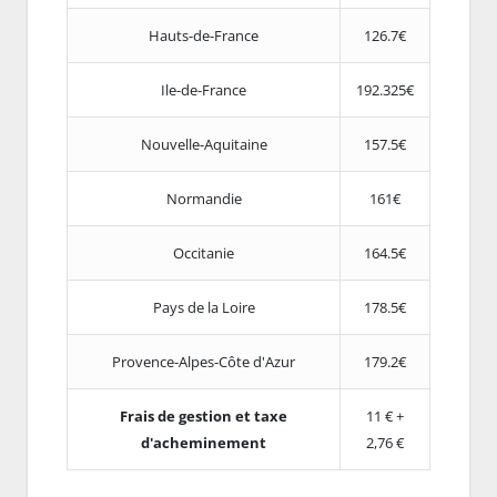
Hauts-de-France
126.7€
Ile-de-France
192.325€
Nouvelle-Aquitaine
157.5€
Normandie
161€
Occitanie
164.5€
Pays de la Loire
178.5€
Provence-Alpes-Côte d'Azur
179.2€
Frais de gestion et taxe
11 € +
d'acheminement
2,76 €