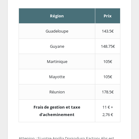
Région
Prix
Guadeloupe
143.5€
Guyane
148.75€
Martinique
105€
Mayotte
105€
Réunion
178.5€
Frais de gestion et taxe
11 € +
d'acheminement
2,76 €
Attenion : Si votre Aprilia Dorsoduro Factory Abs est