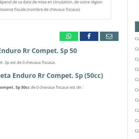
pend de sa date de mise en circulation, de votre région
uissance fiscale (nombre de chevaux fiscaux)
Whatsapp
Facebook
Email
Ca
Ca
 Enduro Rr Compet. Sp 50
Ca
t. Sp est de 0 chevaux fiscaux.
Ca
 Beta Enduro Rr Compet. Sp (50cc)
Ca
Compet. Sp 50cc
de 0 chevaux fiscaux est de :
Ca
Ca
Ca
Ca
Ca