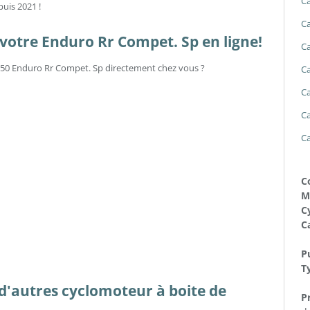
Ca
puis 2021 !
Ca
votre Enduro Rr Compet. Sp en ligne!
Ca
ta 50 Enduro Rr Compet. Sp directement chez vous ?
Ca
Ca
Ca
Ca
C
M
Cy
C
Pu
T
s d'autres cyclomoteur à boite de
Pr