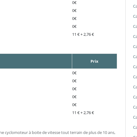
0€
Ca
0€
Ca
0€
Ca
0€
11 € + 2,76 €
Ca
Ca
Ca
Prix
Ca
0€
Ca
0€
Ca
0€
0€
Ca
0€
Ca
11 € + 2,76 €
Ca
Ca
ne cyclomoteur à boite de vitesse tout terrain de plus de 10 ans,