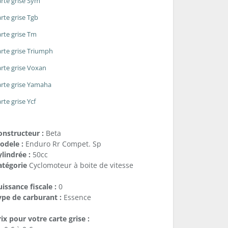
rte grise Sym
rte grise Tgb
rte grise Tm
rte grise Triumph
rte grise Voxan
rte grise Yamaha
rte grise Ycf
onstructeur :
Beta
odele :
Enduro Rr Compet. Sp
lindrée :
50cc
atégorie
Cyclomoteur à boite de vitesse
issance fiscale :
0
ype de carburant :
Essence
ix pour votre carte grise :