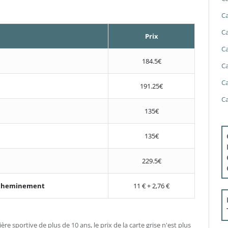
Ca
Ca
Prix
Ca
184.5€
Ca
Ca
191.25€
Ca
135€
135€
229.5€
'acheminement
11 € + 2,76 €
re sportive de plus de 10 ans, le prix de la carte grise n'est plus