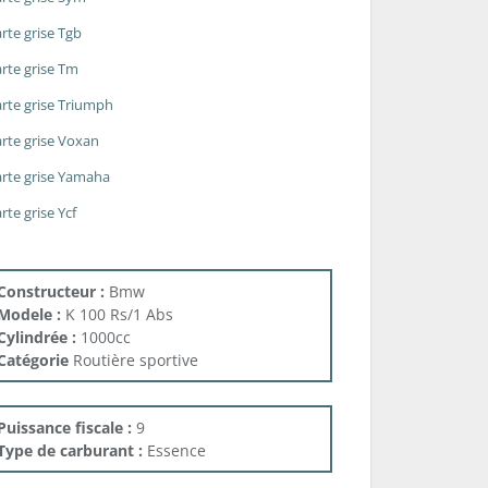
rte grise Tgb
rte grise Tm
rte grise Triumph
rte grise Voxan
rte grise Yamaha
rte grise Ycf
Constructeur :
Bmw
Modele :
K 100 Rs/1 Abs
Cylindrée :
1000cc
Catégorie
Routière sportive
Puissance fiscale :
9
Type de carburant :
Essence