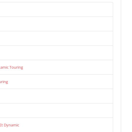
namic Touring
uring
 Et Dynamic