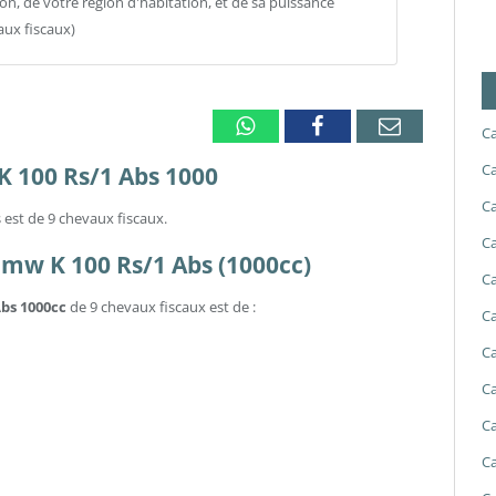
ion, de votre région d'habitation, et de sa puissance
aux fiscaux)
Whatsapp
Facebook
Email
Ca
Ca
K 100 Rs/1 Abs 1000
Ca
 est de 9 chevaux fiscaux.
Ca
 Bmw K 100 Rs/1 Abs (1000cc)
Ca
Abs 1000cc
de 9 chevaux fiscaux est de :
Ca
Ca
Ca
Ca
Ca