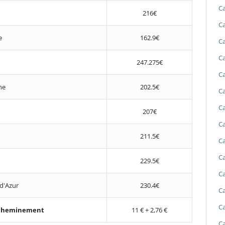
Ca
216€
Ca
e
162.9€
Ca
Ca
247.275€
Ca
ne
202.5€
Ca
Ca
207€
Ca
211.5€
Ca
Ca
229.5€
Ca
d'Azur
230.4€
Ca
Ca
'acheminement
11 € + 2,76 €
Ca