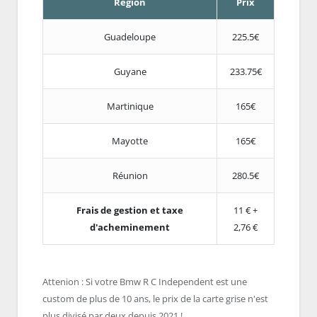
Région
Prix
Guadeloupe
225.5€
Guyane
233.75€
Martinique
165€
Mayotte
165€
Réunion
280.5€
Frais de gestion et taxe
11 € +
d'acheminement
2,76 €
Attenion : Si votre Bmw R C Independent est une
custom de plus de 10 ans, le prix de la carte grise n'est
plus divisé par deux depuis 2021 !