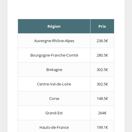
Région
Prix
Auvergne-Rhône-Alpes
236.5€
Bourgogne-Franche-Comté
280.5€
Bretagne
302.5€
Centre-Val-de-Loire
302.5€
Corse
148.5€
Grand-Est
264€
Hauts-de-France
199.1€