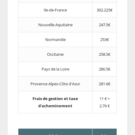
Ile-de-France
302.225€
Nouvelle-Aquitaine
247.5€
Normandie
253€
Occitanie
258.5€
Pays de la Loire
280.5€
Provence-Alpes-Côte d'Azur
281.6€
Frais de gestion et taxe
11 € +
d'acheminement
2,76 €