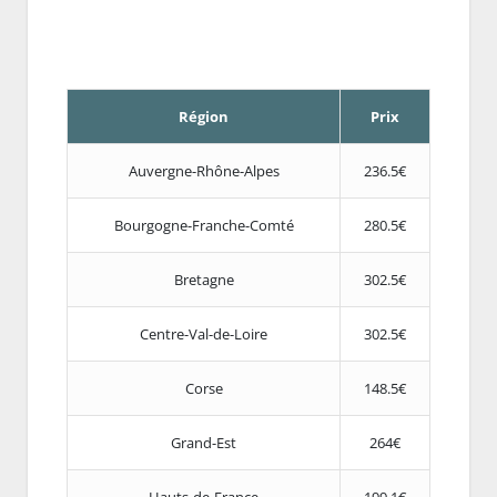
Région
Prix
Auvergne-Rhône-Alpes
236.5€
Bourgogne-Franche-Comté
280.5€
Bretagne
302.5€
Centre-Val-de-Loire
302.5€
Corse
148.5€
Grand-Est
264€
Hauts-de-France
199.1€