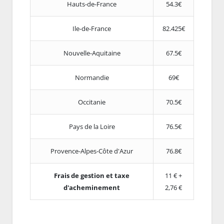
Hauts-de-France
54.3€
Ile-de-France
82.425€
Nouvelle-Aquitaine
67.5€
Normandie
69€
Occitanie
70.5€
Pays de la Loire
76.5€
Provence-Alpes-Côte d'Azur
76.8€
Frais de gestion et taxe
11 € +
d'acheminement
2,76 €