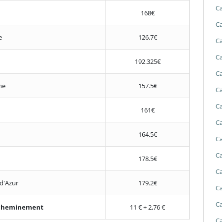
Ca
168€
Ca
e
126.7€
Ca
Ca
192.325€
Ca
ne
157.5€
Ca
Ca
161€
Ca
164.5€
Ca
Ca
178.5€
Ca
d'Azur
179.2€
Ca
Ca
'acheminement
11 € + 2,76 €
Ca