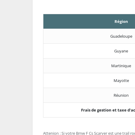
Région
Guadeloupe
Guyane
Martinique
Mayotte
Réunion
Frais de gestion et taxe d
Attenion : Si votre Bmw F Cs Scarver est une trail rout