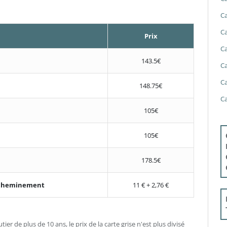
Ca
Ca
Prix
Ca
143.5€
Ca
Ca
148.75€
Ca
105€
105€
178.5€
'acheminement
11 € + 2,76 €
ier de plus de 10 ans, le prix de la carte grise n'est plus divisé