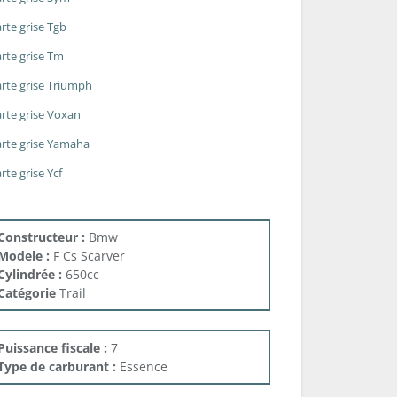
rte grise Tgb
rte grise Tm
rte grise Triumph
rte grise Voxan
rte grise Yamaha
rte grise Ycf
Constructeur :
Bmw
Modele :
F Cs Scarver
Cylindrée :
650cc
Catégorie
Trail
Puissance fiscale :
7
Type de carburant :
Essence