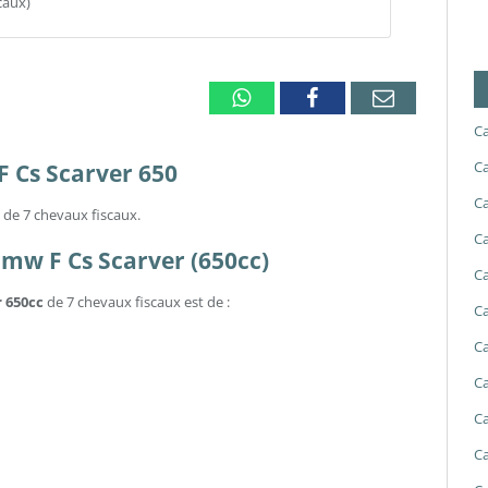
caux)
Whatsapp
Facebook
Email
Ca
Ca
F Cs Scarver 650
Ca
 de 7 chevaux fiscaux.
Ca
 Bmw F Cs Scarver (650cc)
Ca
r 650cc
de 7 chevaux fiscaux est de :
Ca
Ca
Ca
Ca
Ca