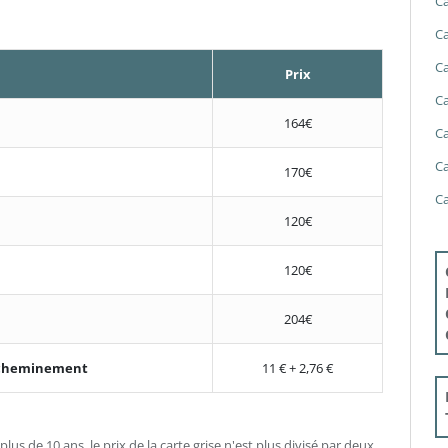
Ca
Ca
Ca
Prix
Ca
164€
Ca
Ca
170€
Ca
120€
120€
204€
'acheminement
11 € + 2,76 €
plus de 10 ans, le prix de la carte grise n'est plus divisé par deux