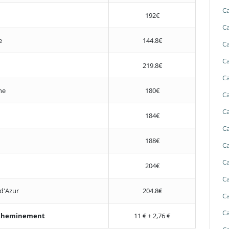
Ca
192€
Ca
e
144.8€
Ca
Ca
219.8€
Ca
ne
180€
Ca
Ca
184€
Ca
188€
Ca
Ca
204€
Ca
d'Azur
204.8€
Ca
Ca
'acheminement
11 € + 2,76 €