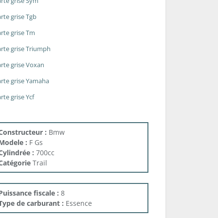
rte grise Sym
rte grise Tgb
rte grise Tm
rte grise Triumph
rte grise Voxan
rte grise Yamaha
rte grise Ycf
Constructeur :
Bmw
Modele :
F Gs
Cylindrée :
700cc
Catégorie
Trail
Puissance fiscale :
8
Type de carburant :
Essence