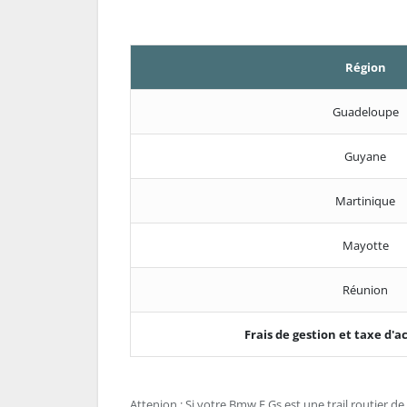
Région
Guadeloupe
Guyane
Martinique
Mayotte
Réunion
Frais de gestion et taxe d
Attenion : Si votre Bmw F Gs est une trail routier de 