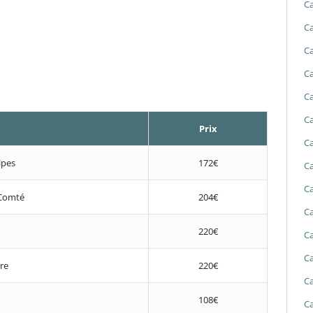
Ca
Ca
Ca
Ca
Ca
Ca
Prix
Ca
lpes
172€
Ca
Ca
Comté
204€
Ca
220€
Ca
Ca
re
220€
Ca
108€
Ca