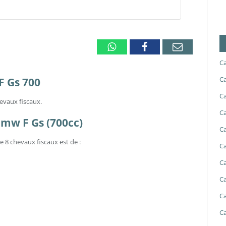
Whatsapp
Facebook
Email
Ca
Ca
F Gs 700
Ca
evaux fiscaux.
Ca
 Bmw F Gs (700cc)
Ca
e 8 chevaux fiscaux est de :
Ca
Ca
Ca
Ca
Ca