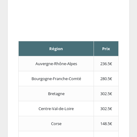
Région
Prix
Auvergne-Rhône-Alpes
236.5€
Bourgogne-Franche-Comté
280.5€
Bretagne
302.5€
Centre-Val-de-Loire
302.5€
Corse
148.5€