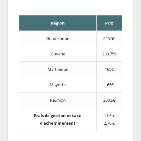
Région
Prix
Guadeloupe
225.5€
Guyane
233.75€
Martinique
165€
Mayotte
165€
Réunion
280.5€
Frais de gestion et taxe
11 € +
d'acheminement
2,76 €