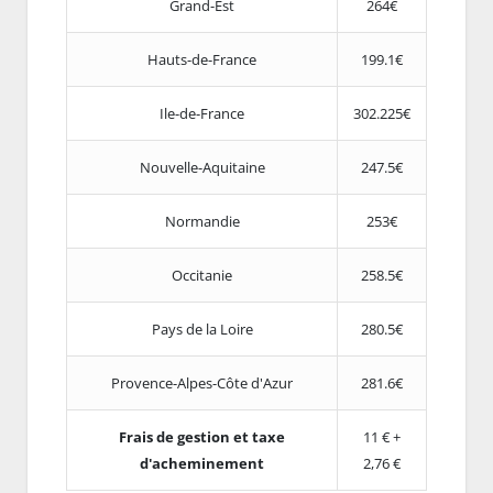
Grand-Est
264€
Hauts-de-France
199.1€
Ile-de-France
302.225€
Nouvelle-Aquitaine
247.5€
Normandie
253€
Occitanie
258.5€
Pays de la Loire
280.5€
Provence-Alpes-Côte d'Azur
281.6€
Frais de gestion et taxe
11 € +
d'acheminement
2,76 €