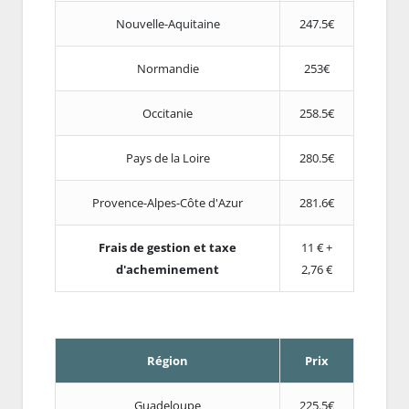
Nouvelle-Aquitaine
247.5€
Normandie
253€
Occitanie
258.5€
Pays de la Loire
280.5€
Provence-Alpes-Côte d'Azur
281.6€
Frais de gestion et taxe
11 € +
d'acheminement
2,76 €
Région
Prix
Guadeloupe
225.5€