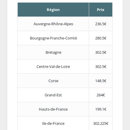
Région
Prix
Auvergne-Rhône-Alpes
236.5€
Bourgogne-Franche-Comté
280.5€
Bretagne
302.5€
Centre-Val-de-Loire
302.5€
Corse
148.5€
Grand-Est
264€
Hauts-de-France
199.1€
Ile-de-France
302.225€