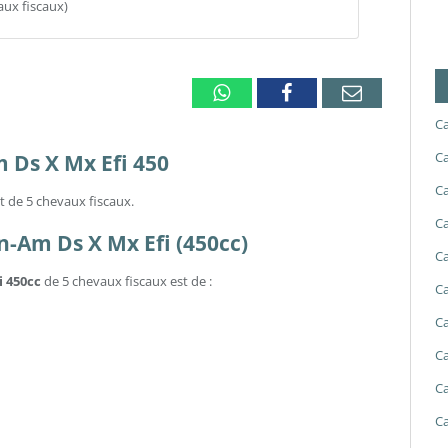
aux fiscaux)
Whatsapp
Facebook
Email
Ca
Ca
m Ds X Mx Efi 450
Ca
t de 5 chevaux fiscaux.
Ca
an-Am Ds X Mx Efi (450cc)
Ca
i 450cc
de 5 chevaux fiscaux est de :
Ca
Ca
Ca
Ca
Ca