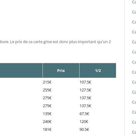
Ca
Ca
Ca
Ca
ture. Le prix de sa carte grise est donc plus important qu'un 2
Ca
Ca
Ca
Prix
1/2
Ca
Ca
215€
107.5€
255€
127.5€
Ca
275€
137.5€
Ca
275€
137.5€
Ca
135€
67.5€
240€
120€
Ca
181€
90.5€
Ca