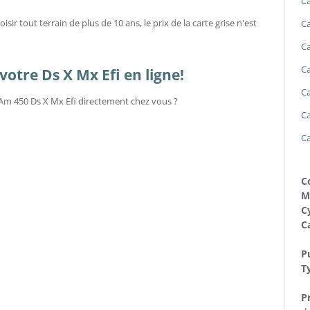
Ca
sir tout terrain de plus de 10 ans, le prix de la carte grise n'est
Ca
Ca
Ca
otre Ds X Mx Efi en ligne!
Ca
-Am 450 Ds X Mx Efi directement chez vous ?
Ca
Ca
C
M
Cy
C
Pu
T
Pr