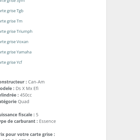
rte grise Sym
rte grise Tgb
rte grise Tm
rte grise Triumph
rte grise Voxan
rte grise Yamaha
rte grise Ycf
onstructeur :
Can-Am
odele :
Ds X Mx Efi
lindrée :
450cc
atégorie
Quad
issance fiscale :
5
ype de carburant :
Essence
ix pour votre carte grise :