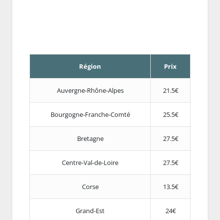
Région
Prix
Auvergne-Rhône-Alpes
21.5€
Bourgogne-Franche-Comté
25.5€
Bretagne
27.5€
Centre-Val-de-Loire
27.5€
Corse
13.5€
Grand-Est
24€