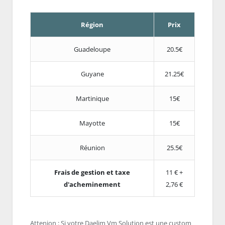
Région
Prix
Guadeloupe
20.5€
Guyane
21.25€
Martinique
15€
Mayotte
15€
Réunion
25.5€
Frais de gestion et taxe
11 € +
d'acheminement
2,76 €
Attenion : Si votre Daelim Vm Solution est une custom