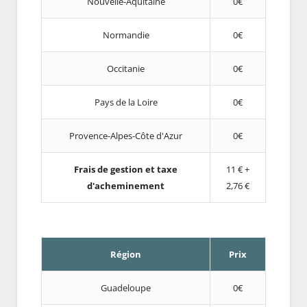
Nouvelle-Aquitaine
0€
Normandie
0€
Occitanie
0€
Pays de la Loire
0€
Provence-Alpes-Côte d'Azur
0€
Frais de gestion et taxe
11 € +
d'acheminement
2,76 €
Région
Prix
Guadeloupe
0€