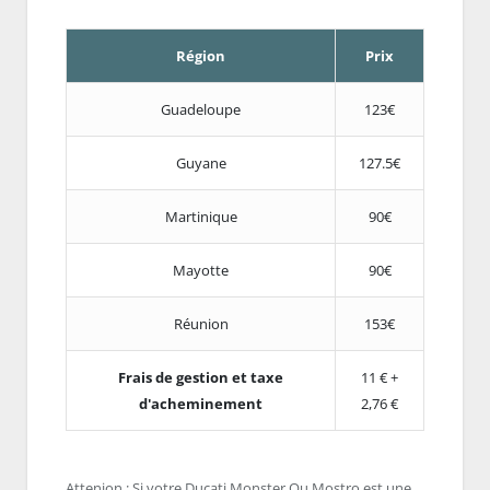
Région
Prix
Guadeloupe
123€
Guyane
127.5€
Martinique
90€
Mayotte
90€
Réunion
153€
Frais de gestion et taxe
11 € +
d'acheminement
2,76 €
Attenion : Si votre Ducati Monster Ou Mostro est une