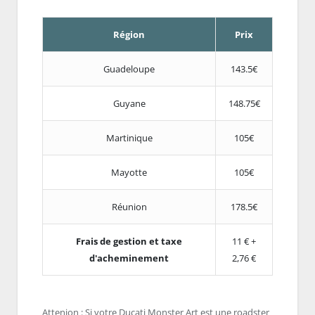
Région
Prix
Guadeloupe
143.5€
Guyane
148.75€
Martinique
105€
Mayotte
105€
Réunion
178.5€
Frais de gestion et taxe
11 € +
d'acheminement
2,76 €
Attenion : Si votre Ducati Monster Art est une roadster