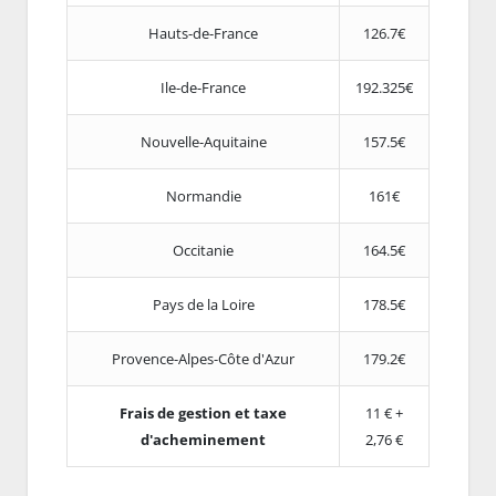
Hauts-de-France
126.7€
Ile-de-France
192.325€
Nouvelle-Aquitaine
157.5€
Normandie
161€
Occitanie
164.5€
Pays de la Loire
178.5€
Provence-Alpes-Côte d'Azur
179.2€
Frais de gestion et taxe
11 € +
d'acheminement
2,76 €