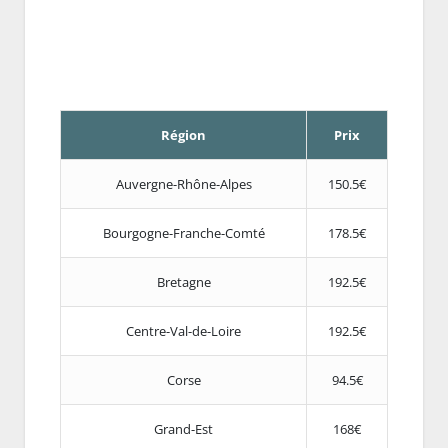
Région
Prix
Auvergne-Rhône-Alpes
150.5€
Bourgogne-Franche-Comté
178.5€
Bretagne
192.5€
Centre-Val-de-Loire
192.5€
Corse
94.5€
Grand-Est
168€