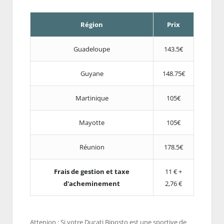
Région
Prix
Guadeloupe
143.5€
Guyane
148.75€
Martinique
105€
Mayotte
105€
Réunion
178.5€
Frais de gestion et taxe
11 € +
d'acheminement
2,76 €
Attenion : Si votre Ducati Biposto est une sportive de