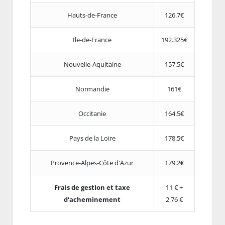
Hauts-de-France
126.7€
Ile-de-France
192.325€
Nouvelle-Aquitaine
157.5€
Normandie
161€
Occitanie
164.5€
Pays de la Loire
178.5€
Provence-Alpes-Côte d'Azur
179.2€
Frais de gestion et taxe
11 € +
d'acheminement
2,76 €