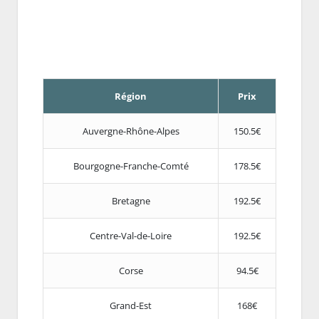
Région
Prix
Auvergne-Rhône-Alpes
150.5€
Bourgogne-Franche-Comté
178.5€
Bretagne
192.5€
Centre-Val-de-Loire
192.5€
Corse
94.5€
Grand-Est
168€