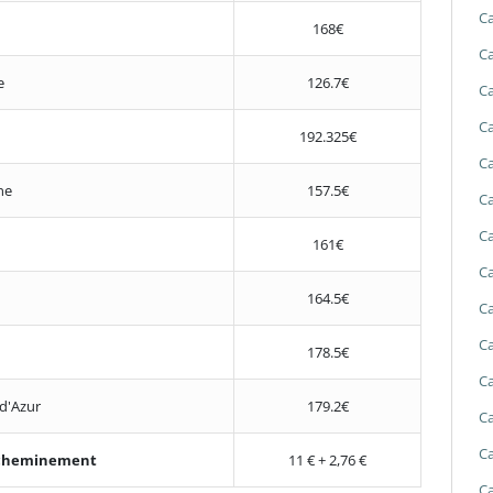
Ca
168€
Ca
e
126.7€
Ca
Ca
192.325€
Ca
ne
157.5€
Ca
Ca
161€
Ca
164.5€
Ca
Ca
178.5€
Ca
d'Azur
179.2€
Ca
Ca
'acheminement
11 € + 2,76 €
Ca