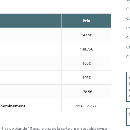
Ca
Ca
Prix
Ca
143.5€
Ca
Ca
148.75€
Ca
105€
105€
178.5€
'acheminement
11 € + 2,76 €
ive de plus de 10 ans, le prix de la carte grise n'est plus divisé