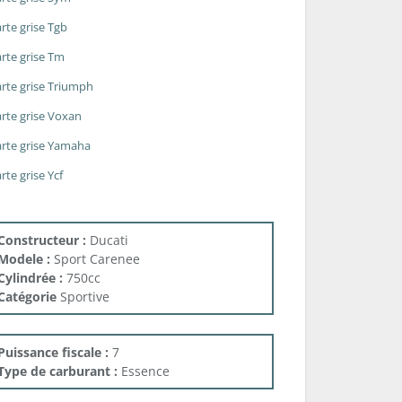
rte grise Tgb
rte grise Tm
rte grise Triumph
rte grise Voxan
rte grise Yamaha
rte grise Ycf
Constructeur :
Ducati
Modele :
Sport Carenee
Cylindrée :
750cc
Catégorie
Sportive
Puissance fiscale :
7
Type de carburant :
Essence