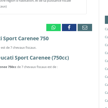
otre région d'habitation, et de sa puissance fiscale
caux)
Whatsapp
Facebook
Email
Ca
Ca
ti Sport Carenee 750
Ca
 est de 7 chevaux fiscaux.
Ca
 Ducati Sport Carenee (750cc)
Ca
renee 750cc
de 7 chevaux fiscaux est de :
Ca
Ca
Ca
Ca
Ca