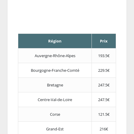
Région
Prix
Auvergne-Rhône-Alpes
193.5€
Bourgogne-Franche-Comté
229.5€
Bretagne
247.5€
Centre-Val-de-Loire
247.5€
Corse
121.5€
Grand-Est
216€