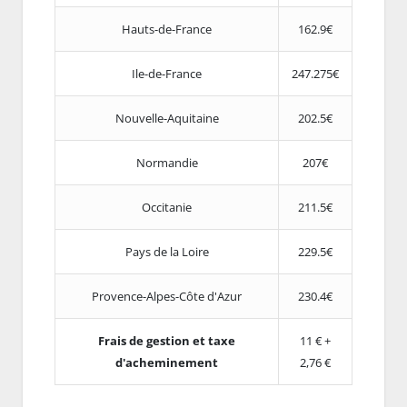
Hauts-de-France
162.9€
Ile-de-France
247.275€
Nouvelle-Aquitaine
202.5€
Normandie
207€
Occitanie
211.5€
Pays de la Loire
229.5€
Provence-Alpes-Côte d'Azur
230.4€
Frais de gestion et taxe
11 € +
d'acheminement
2,76 €