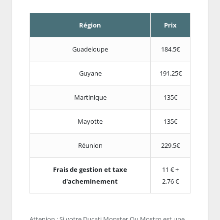
Région
Prix
Guadeloupe
184.5€
Guyane
191.25€
Martinique
135€
Mayotte
135€
Réunion
229.5€
Frais de gestion et taxe
11 € +
d'acheminement
2,76 €
Attenion : Si votre Ducati Monster Ou Mostro est une