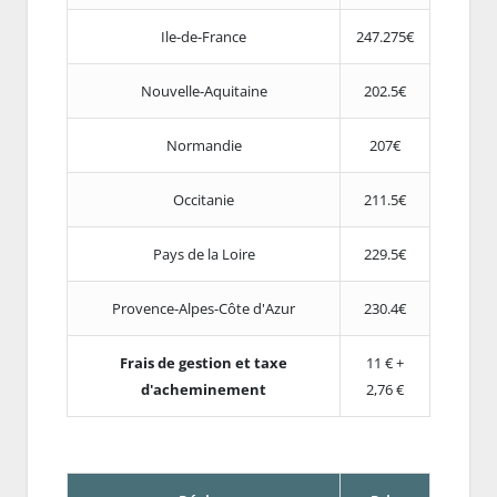
Ile-de-France
247.275€
Nouvelle-Aquitaine
202.5€
Normandie
207€
Occitanie
211.5€
Pays de la Loire
229.5€
Provence-Alpes-Côte d'Azur
230.4€
Frais de gestion et taxe
11 € +
d'acheminement
2,76 €