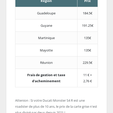
Région
Prix
Guadeloupe
184.5€
Guyane
191.25€
Martinique
135€
Mayotte
135€
Réunion
229.5€
Frais de gestion et taxe
11 € +
d'acheminement
2,76 €
Attenion : Si votre Ducati Monster S4 R est une
roadster de plus de 10 ans, le prix de la carte grise n'est
plus divisé par deux depuis 2021 !