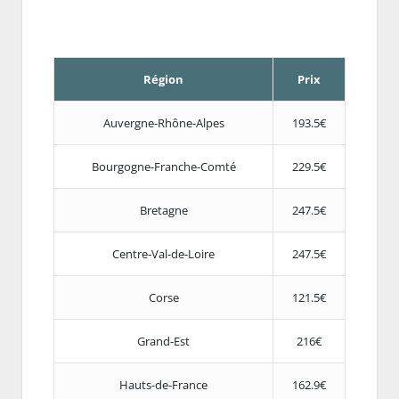
Région
Prix
Auvergne-Rhône-Alpes
193.5€
Bourgogne-Franche-Comté
229.5€
Bretagne
247.5€
Centre-Val-de-Loire
247.5€
Corse
121.5€
Grand-Est
216€
Hauts-de-France
162.9€