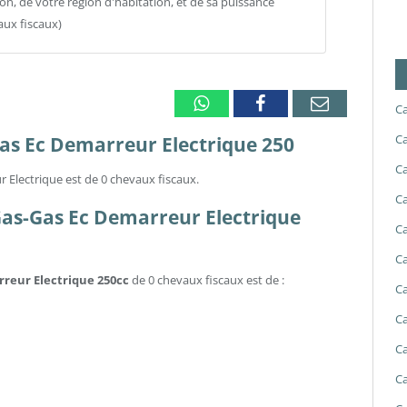
ion, de votre région d'habitation, et de sa puissance
aux fiscaux)
Whatsapp
Facebook
Email
Ca
Ca
Gas Ec Demarreur Electrique 250
Ca
 Electrique est de 0 chevaux fiscaux.
Ca
 Gas-Gas Ec Demarreur Electrique
Ca
Ca
arreur Electrique 250cc
de 0 chevaux fiscaux est de :
Ca
Ca
Ca
Ca