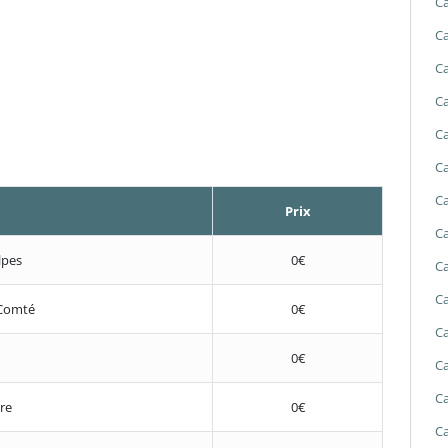
Ca
Ca
Ca
Ca
Ca
Ca
Ca
Prix
Ca
lpes
0€
Ca
Ca
Comté
0€
Ca
0€
Ca
Ca
re
0€
Ca