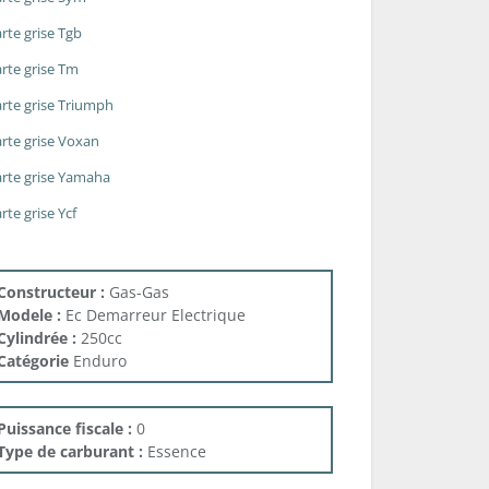
rte grise Tgb
rte grise Tm
rte grise Triumph
rte grise Voxan
rte grise Yamaha
rte grise Ycf
Constructeur :
Gas-Gas
Modele :
Ec Demarreur Electrique
Cylindrée :
250cc
Catégorie
Enduro
Puissance fiscale :
0
Type de carburant :
Essence