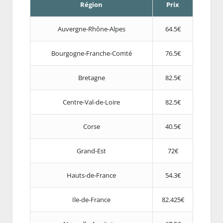
Région
Prix
Auvergne-Rhône-Alpes
64.5€
Bourgogne-Franche-Comté
76.5€
Bretagne
82.5€
Centre-Val-de-Loire
82.5€
Corse
40.5€
Grand-Est
72€
Hauts-de-France
54.3€
Ile-de-France
82.425€