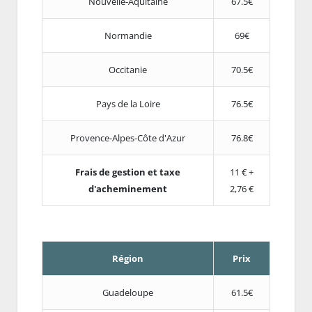
Nouvelle-Aquitaine
67.5€
Normandie
69€
Occitanie
70.5€
Pays de la Loire
76.5€
Provence-Alpes-Côte d'Azur
76.8€
Frais de gestion et taxe
11 € +
d'acheminement
2,76 €
Région
Prix
Guadeloupe
61.5€