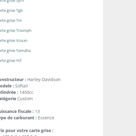
rte grise Sym
rte grise Tgb
rte grise Tm
rte grise Triumph
rte grise Voxan
rte grise Yamaha
rte grise Ycf
onstructeur :
Harley-Davidson
odele :
Softail
lindrée :
1450cc
atégorie
Custom
issance fiscale :
13
ype de carburant :
Essence
ix pour votre carte grise :