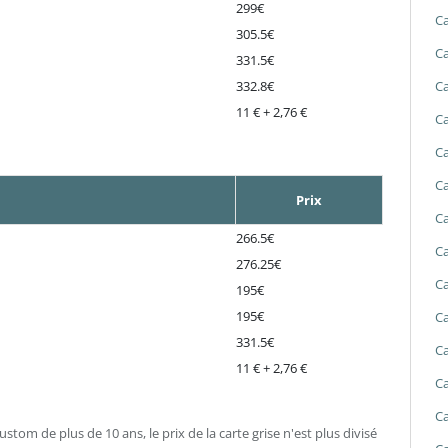
299€
Ca
305.5€
Ca
331.5€
Ca
332.8€
11 € + 2,76 €
Ca
Ca
Ca
Prix
Ca
266.5€
Ca
276.25€
Ca
195€
195€
Ca
331.5€
Ca
11 € + 2,76 €
Ca
Ca
stom de plus de 10 ans, le prix de la carte grise n'est plus divisé