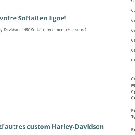
Ca
Ca
otre Softail en ligne!
Ca
ley-Davidson 1450 Softail directement chez vous ?
Ca
Ca
Ca
Ca
C
M
Cy
C
Pu
T
es d'autres custom Harley-Davidson
Pr