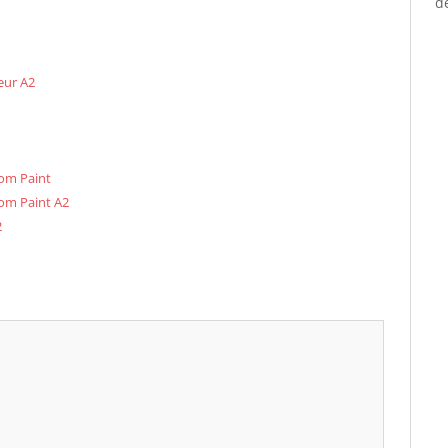
de
eur A2
tom Paint
tom Paint A2
2