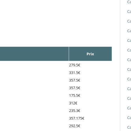
Ca
Ca
Ca
Ca
Ca
Ca
Prix
Ca
279.5€
Ca
331.5€
Ca
357.5€
357.5€
Ca
175.5€
Ca
312€
Ca
235.3€
Ca
357.175€
292.5€
Ca