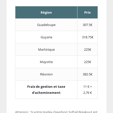
Région
Prix
Guadeloupe
307.5€
Guyane
318.75€
Martinique
225€
Mayotte
225€
Réunion
382.5€
Frais de gestion et taxe
11 € +
d'acheminement
2,76 €
Attenion : Si votre Harley-Davidson Softail Breakout est