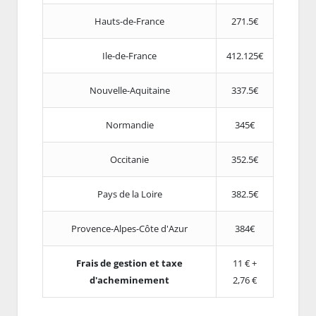
Hauts-de-France
271.5€
Ile-de-France
412.125€
Nouvelle-Aquitaine
337.5€
Normandie
345€
Occitanie
352.5€
Pays de la Loire
382.5€
Provence-Alpes-Côte d'Azur
384€
Frais de gestion et taxe
11 € +
d'acheminement
2,76 €