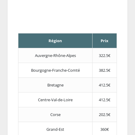
Région
Prix
Auvergne-Rhône-Alpes
322.5€
Bourgogne-Franche-Comté
382.5€
Bretagne
412.5€
Centre-Val-de-Loire
412.5€
Corse
202.5€
Grand-Est
360€