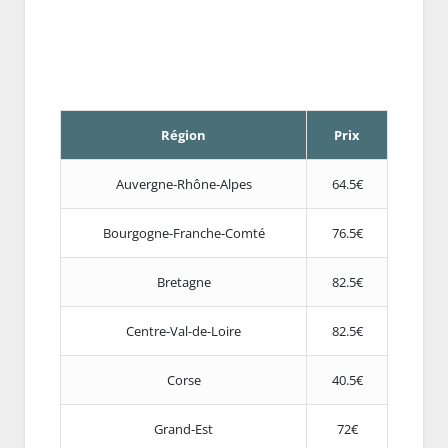
Région
Prix
Auvergne-Rhône-Alpes
64.5€
Bourgogne-Franche-Comté
76.5€
Bretagne
82.5€
Centre-Val-de-Loire
82.5€
Corse
40.5€
Grand-Est
72€