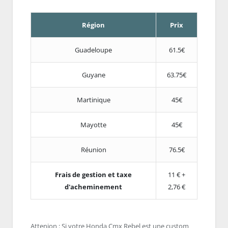
Région
Prix
Guadeloupe
61.5€
Guyane
63.75€
Martinique
45€
Mayotte
45€
Réunion
76.5€
Frais de gestion et taxe
11 € +
d'acheminement
2,76 €
Attenion : Si votre Honda Cmx Rebel est une custom