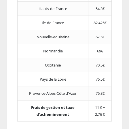
Hauts-de-France
54.3€
Ile-de-France
82.425€
Nouvelle-Aquitaine
67.5€
Normandie
69€
Occitanie
70.5€
Pays de la Loire
76.5€
Provence-Alpes-Côte d'Azur
76.8€
Frais de gestion et taxe
11 € +
d'acheminement
2,76 €