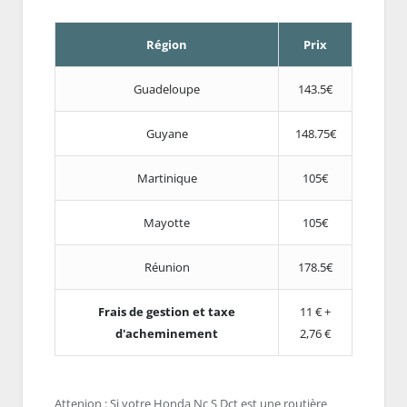
Région
Prix
Guadeloupe
143.5€
Guyane
148.75€
Martinique
105€
Mayotte
105€
Réunion
178.5€
Frais de gestion et taxe
11 € +
d'acheminement
2,76 €
Attenion : Si votre Honda Nc S Dct est une routière