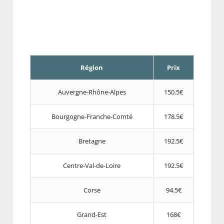
Région
Prix
Auvergne-Rhône-Alpes
150.5€
Bourgogne-Franche-Comté
178.5€
Bretagne
192.5€
Centre-Val-de-Loire
192.5€
Corse
94.5€
Grand-Est
168€