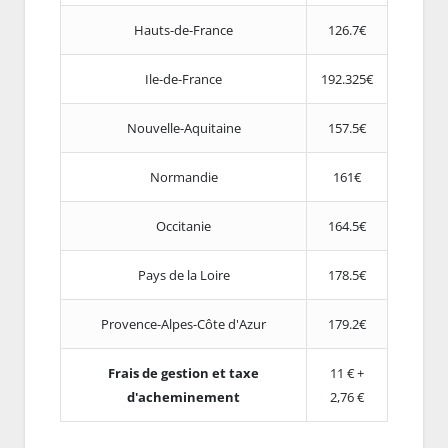
Hauts-de-France
126.7€
Ile-de-France
192.325€
Nouvelle-Aquitaine
157.5€
Normandie
161€
Occitanie
164.5€
Pays de la Loire
178.5€
Provence-Alpes-Côte d'Azur
179.2€
Frais de gestion et taxe
11 € +
d'acheminement
2,76 €