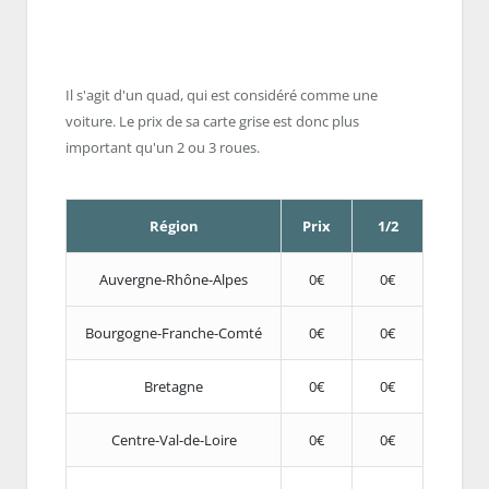
Il s'agit d'un quad, qui est considéré comme une
voiture. Le prix de sa carte grise est donc plus
important qu'un 2 ou 3 roues.
Région
Prix
1/2
Auvergne-Rhône-Alpes
0€
0€
Bourgogne-Franche-Comté
0€
0€
Bretagne
0€
0€
Centre-Val-de-Loire
0€
0€