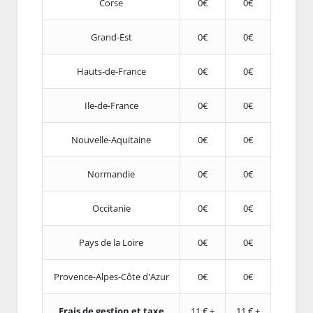
Corse
0€
0€
Grand-Est
0€
0€
Hauts-de-France
0€
0€
Ile-de-France
0€
0€
Nouvelle-Aquitaine
0€
0€
Normandie
0€
0€
Occitanie
0€
0€
Pays de la Loire
0€
0€
Provence-Alpes-Côte d'Azur
0€
0€
Frais de gestion et taxe
11 € +
11 € +