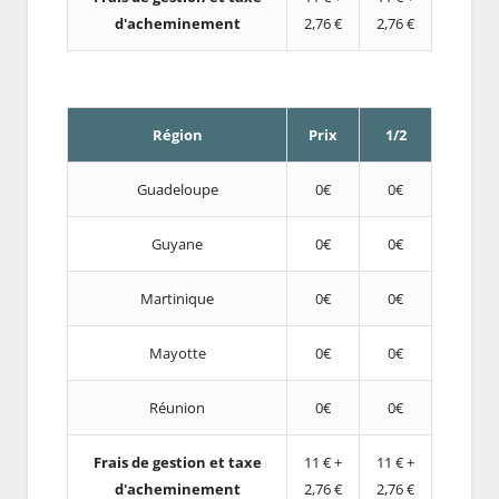
d'acheminement
2,76 €
2,76 €
Région
Prix
1/2
Guadeloupe
0€
0€
Guyane
0€
0€
Martinique
0€
0€
Mayotte
0€
0€
Réunion
0€
0€
Frais de gestion et taxe
11 € +
11 € +
d'acheminement
2,76 €
2,76 €