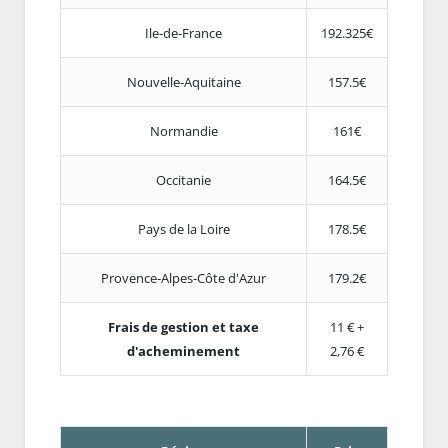
Ile-de-France
192.325€
Nouvelle-Aquitaine
157.5€
Normandie
161€
Occitanie
164.5€
Pays de la Loire
178.5€
Provence-Alpes-Côte d'Azur
179.2€
Frais de gestion et taxe
11 € +
d'acheminement
2,76 €