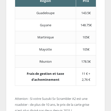
Région
Prix
Guadeloupe
143.5€
Guyane
148.75€
Martinique
105€
Mayotte
105€
Réunion
178.5€
Frais de gestion et taxe
11 € +
d'acheminement
2,76 €
Attenion : Si votre Suzuki Sv Scrambler A2 est une
roadster - de plus de 10 ans, le prix de la carte grise
n'est plus divisé par deux depuis 2021 !