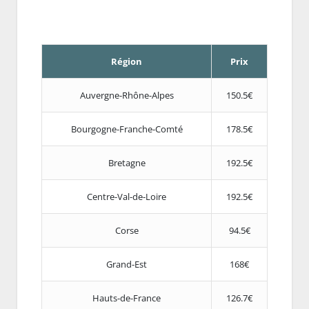
Région
Prix
Auvergne-Rhône-Alpes
150.5€
Bourgogne-Franche-Comté
178.5€
Bretagne
192.5€
Centre-Val-de-Loire
192.5€
Corse
94.5€
Grand-Est
168€
Hauts-de-France
126.7€