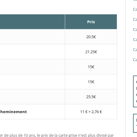
Ca
Ca
Prix
Ca
20.5€
Ca
Ca
21.25€
Ca
15€
15€
25.5€
'acheminement
11 € + 2,76 €
er de plus de 10 ans, le prix de la carte grise n'est plus divisé par