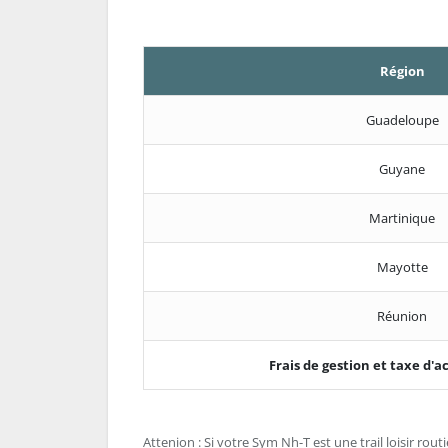
Région
Guadeloupe
Guyane
Martinique
Mayotte
Réunion
Frais de gestion et taxe d
Attenion : Si votre Sym Nh-T est une trail loisir routi