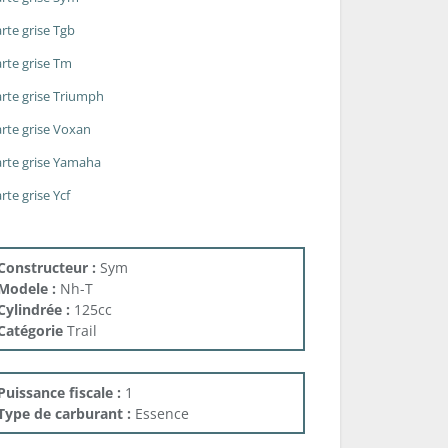
rte grise Tgb
rte grise Tm
rte grise Triumph
rte grise Voxan
rte grise Yamaha
rte grise Ycf
Constructeur :
Sym
Modele :
Nh-T
Cylindrée :
125cc
Catégorie
Trail
Puissance fiscale :
1
Type de carburant :
Essence