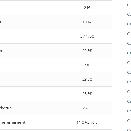
Ca
24€
Ca
e
18.1€
Ca
Ca
27.475€
Ca
ne
22.5€
Ca
Ca
23€
Ca
23.5€
Ca
Ca
25.5€
Ca
d'Azur
25.6€
Ca
Ca
'acheminement
11 € + 2,76 €
Ca