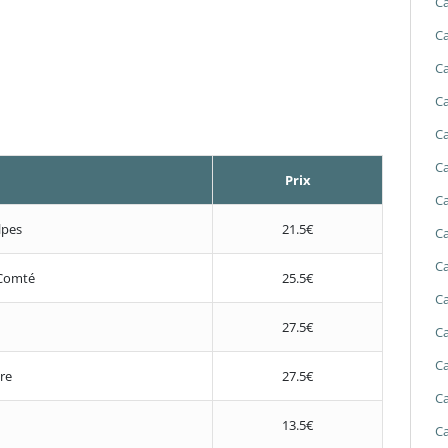
Ca
Ca
Ca
Ca
Ca
Ca
Prix
Ca
lpes
21.5€
Ca
Ca
Comté
25.5€
Ca
27.5€
Ca
Ca
re
27.5€
Ca
13.5€
Ca