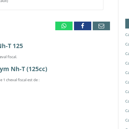
caux)
Whatsapp
Facebook
Email
Ca
Ca
Nh-T 125
Ca
val fiscal.
Ca
 Sym Nh-T (125cc)
Ca
e 1 cheval fiscal est de :
Ca
Ca
Ca
Ca
Ca