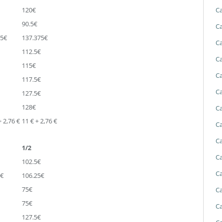
Ca
120€
90.5€
Ca
75€
137.375€
Ca
112.5€
Ca
115€
Ca
117.5€
Ca
127.5€
128€
Ca
+ 2,76 €
11 € + 2,76 €
Ca
Ca
1/2
Ca
102.5€
Ca
5€
106.25€
75€
Ca
75€
Ca
127.5€