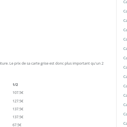
Ca
Ca
Ca
Ca
Ca
Ca
Ca
ture. Le prix de sa carte grise est donc plus important qu'un 2
Ca
Ca
1/2
Ca
107.5€
Ca
127.5€
Ca
137.5€
Ca
137.5€
Ca
67.5€