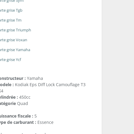
rte grise Sym
rte grise Tgb
rte grise Tm
rte grise Triumph
rte grise Voxan
rte grise Yamaha
rte grise Ycf
onstructeur :
Yamaha
odele :
Kodiak Eps Diff Lock Camouflage T3
X4
lindrée :
450cc
atégorie
Quad
issance fiscale :
5
ype de carburant :
Essence