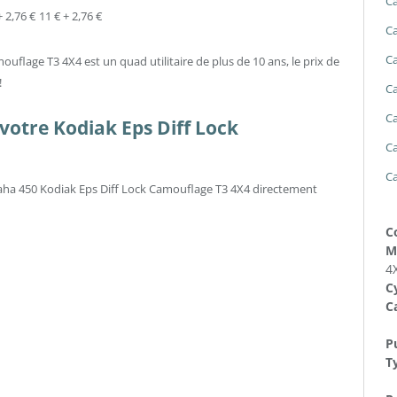
Ca
+ 2,76 €
11 € + 2,76 €
Ca
Ca
uflage T3 4X4 est un quad utilitaire de plus de 10 ans, le prix de
!
Ca
Ca
votre Kodiak Eps Diff Lock
Ca
Ca
maha 450 Kodiak Eps Diff Lock Camouflage T3 4X4 directement
C
M
4
Cy
C
Pu
T