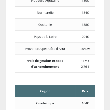
Nouvelle-Aquitaine
180€
Normandie
184€
Occitanie
188€
Pays de la Loire
204€
Provence-Alpes-Côte d'Azur
204.8€
Frais de gestion et taxe
11 € +
d'acheminement
2,76 €
Région
Prix
Guadeloupe
164€