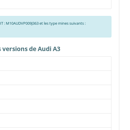
NIT : M10AUDVP009J363 et les type mines suivants :
s versions de Audi A3