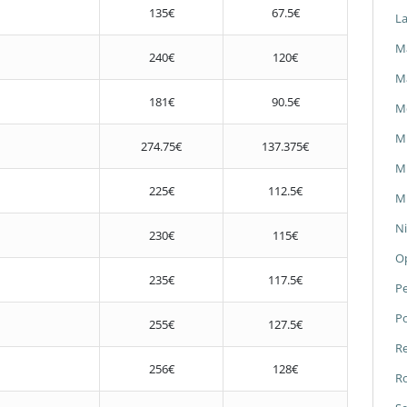
135€
67.5€
L
Ma
240€
120€
M
181€
90.5€
M
M
274.75€
137.375€
Mi
225€
112.5€
Mi
Ni
230€
115€
O
235€
117.5€
P
P
255€
127.5€
Re
256€
128€
Ro