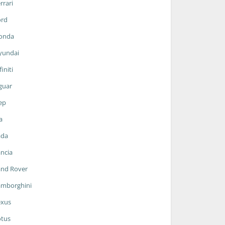
rrari
ord
onda
yundai
finiti
guar
ep
a
ada
ncia
and Rover
amborghini
exus
otus