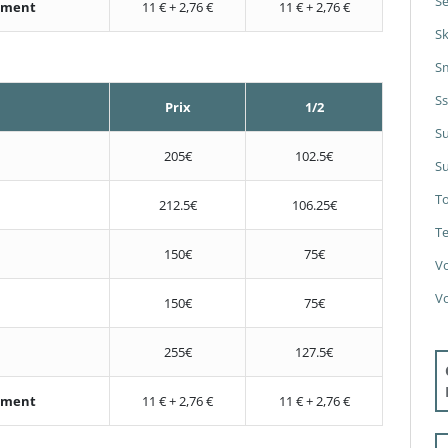
Se
nement
11 € + 2,76 €
11 € + 2,76 €
S
S
S
Prix
1/2
S
205€
102.5€
Su
T
212.5€
106.25€
Te
150€
75€
V
V
150€
75€
255€
127.5€
nement
11 € + 2,76 €
11 € + 2,76 €