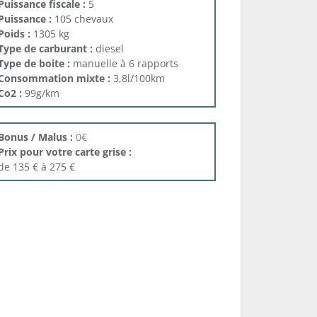
Puissance fiscale :
5
Puissance :
105 chevaux
Poids :
1305 kg
Type de carburant :
diesel
Type de boite :
manuelle à 6 rapports
Consommation mixte :
3,8l/100km
Co2 :
99g/km
Bonus / Malus :
0€
Prix pour votre carte grise :
de 135 € à 275 €