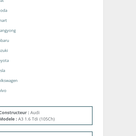
at
koda
mart
sangyong
ubaru
zuki
oyota
sla
olkswagen
olvo
Constructeur :
Audi
Modele :
A3 1.6 Tdi (105Ch)