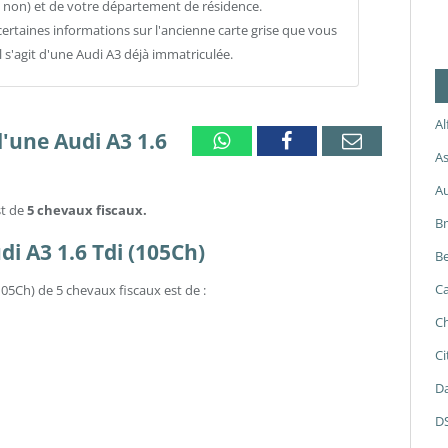
 non) et de votre département de résidence.
ertaines informations sur l'ancienne carte grise que vous
l s'agit d'une Audi A3 déjà immatriculée.
A
d'une Audi A3 1.6
Whatsapp
Facebook
Email
As
A
st de
5 chevaux fiscaux.
B
di A3 1.6 Tdi (105Ch)
Be
Ca
105Ch) de 5 chevaux fiscaux est de :
Ch
Ci
Da
D