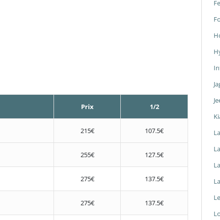
Fe
F
H
H
In
Ja
Je
Prix
1/2
Ki
215€
107.5€
L
La
255€
127.5€
L
275€
137.5€
L
L
275€
137.5€
L