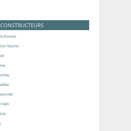
CONSTRUCTEURS
lfa-Romeo
ton Martin
udi
mw
ntley
dillac
evrolet
troën
cia
S