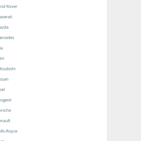
and Rover
serati
azda
ercedes
ia
ni
tsubishi
ssan
pel
eugeot
orsche
nault
lls-Royce