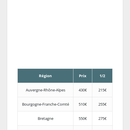
Région
Prix
1/2
Auvergne-Rhône-Alpes
430€
215€
Bourgogne-Franche-Comté
510€
255€
Bretagne
550€
275€