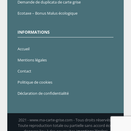
Demande de duplicata de carte grise
Ecotaxe – Bonus Malus écologique
INFORMATIONS
Accueil
Mentions légales
Contact
Politique de cookies
Déclaration de confidentialité
2021 - www.ma-carte-grise.com - Tous droits réservés -
Toute reproduction totale ou partielle sans accord écrit
donnera lieu à des poursuites (
mentions légales
)