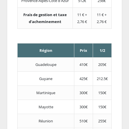
Provence-Alpes-Côte d'Azur
512€
256€
Frais de gestion et taxe
11 € +
11 € +
d'acheminement
2,76 €
2,76 €
Région
Prix
1/2
Guadeloupe
410€
205€
Guyane
425€
212.5€
Martinique
300€
150€
Mayotte
300€
150€
Réunion
510€
255€