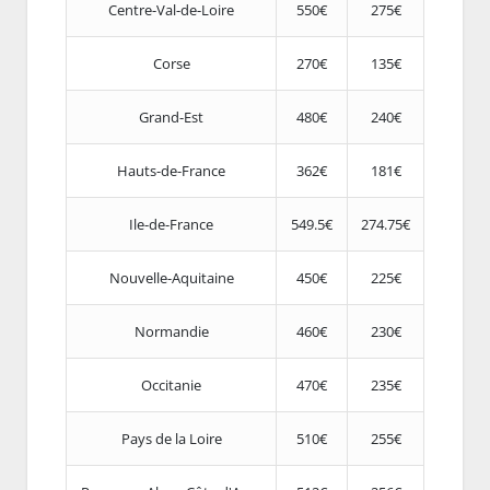
Centre-Val-de-Loire
550€
275€
Corse
270€
135€
Grand-Est
480€
240€
Hauts-de-France
362€
181€
Ile-de-France
549.5€
274.75€
Nouvelle-Aquitaine
450€
225€
Normandie
460€
230€
Occitanie
470€
235€
Pays de la Loire
510€
255€