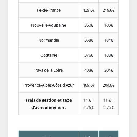
Ile-de-France
439.6€
219.8€
Nouvelle-Aquitaine
360€
180€
Normandie
368€
184€
Occitanie
376€
188€
Pays de la Loire
408€
204€
Provence-Alpes-Côte d'Azur
409.6€
204.8€
Frais de gestion et taxe
11 € +
11 € +
d'acheminement
2,76 €
2,76 €