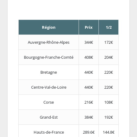
Région
Prix
1/2
Auvergne-Rhône-Alpes
344€
172€
Bourgogne-Franche-Comté
408€
204€
Bretagne
440€
220€
Centre-Val-de-Loire
440€
220€
Corse
216€
108€
Grand-Est
384€
192€
Hauts-de-France
289.6€
144.8€