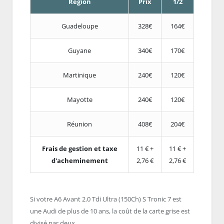
Région
Prix
1/2
Guadeloupe
328€
164€
Guyane
340€
170€
Martinique
240€
120€
Mayotte
240€
120€
Réunion
408€
204€
Frais de gestion et taxe
11 € +
11 € +
d'acheminement
2,76 €
2,76 €
Si votre A6 Avant 2.0 Tdi Ultra (150Ch) S Tronic 7 est
une Audi de plus de 10 ans, la coût de la carte grise est
divisé par deux.