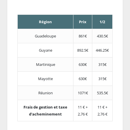
Région
Prix
1/2
Guadeloupe
861€
430.5€
Guyane
892.5€
446.25€
Martinique
630€
315€
Mayotte
630€
315€
Réunion
1071€
535.5€
Frais de gestion et taxe
11 € +
11 € +
d'acheminement
2,76 €
2,76 €