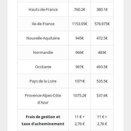
Hauts-de-France
760.2€
380.1€
Ile-de-France
1153.95€
576.975€
Nouvelle-Aquitaine
945€
472.5€
Normandie
966€
483€
Occitanie
987€
493.5€
Pays de la Loire
1071€
535.5€
Provence-Alpes-Côte
1075.2€
537.6€
d'Azur
Frais de gestion et
11 € +
11 € +
taxe d'acheminement
2,76 €
2,76 €