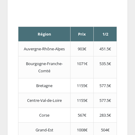
Région
Prix
1/2
Auvergne-Rhône-Alpes
903€
451.5€
Bourgogne-Franche-
1071€
535.5€
Comté
Bretagne
1155€
577.5€
Centre-Val-de-Loire
1155€
577.5€
Corse
567€
283.5€
Grand-Est
1008€
504€