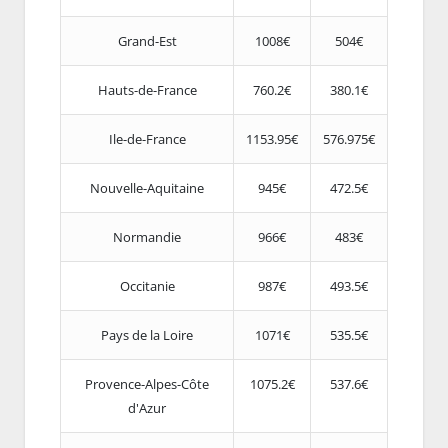
Grand-Est
1008€
504€
Hauts-de-France
760.2€
380.1€
Ile-de-France
1153.95€
576.975€
Nouvelle-Aquitaine
945€
472.5€
Normandie
966€
483€
Occitanie
987€
493.5€
Pays de la Loire
1071€
535.5€
Provence-Alpes-Côte
1075.2€
537.6€
d'Azur