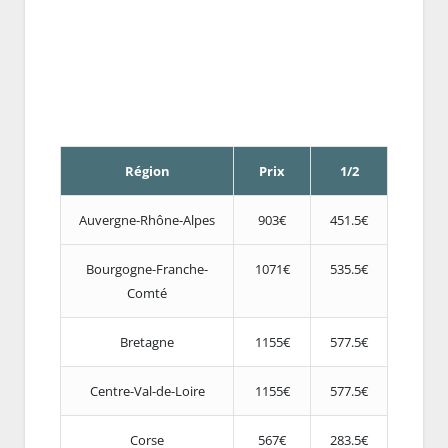
Région
Prix
1/2
Auvergne-Rhône-Alpes
903€
451.5€
Bourgogne-Franche-
1071€
535.5€
Comté
Bretagne
1155€
577.5€
Centre-Val-de-Loire
1155€
577.5€
Corse
567€
283.5€