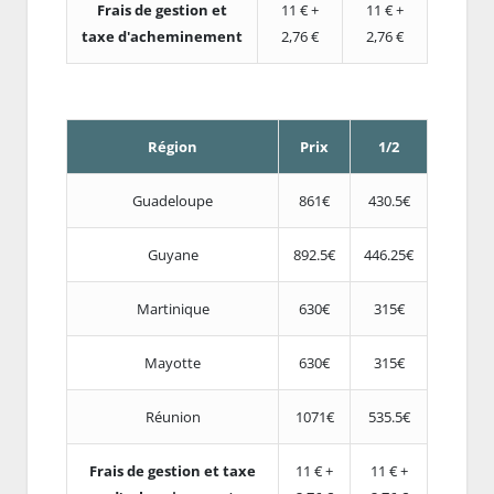
Frais de gestion et
11 € +
11 € +
taxe d'acheminement
2,76 €
2,76 €
Région
Prix
1/2
Guadeloupe
861€
430.5€
Guyane
892.5€
446.25€
Martinique
630€
315€
Mayotte
630€
315€
Réunion
1071€
535.5€
Frais de gestion et taxe
11 € +
11 € +