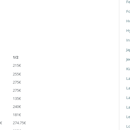
Fe
F
H
H
In
Ja
1/2
Je
215€
Ki
255€
L
275€
La
275€
L
135€
240€
L
181€
L
5€
274.75€
L