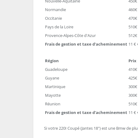
Nouvelle-Aquitaine
450€
Normandie
460€
Occitanie
470€
Pays de la Loire
510€
Provence-Alpes-Côte d'Azur
512€
Frais de gestion et taxe d'acheminement
11 € 
Région
Prix
Guadeloupe
410€
Guyane
425€
Martinique
300€
Mayotte
300€
Réunion
510€
Frais de gestion et taxe d'acheminement
11 € 
Si votre 220I Coupé (Jantes 18") est une Bmw de plus 