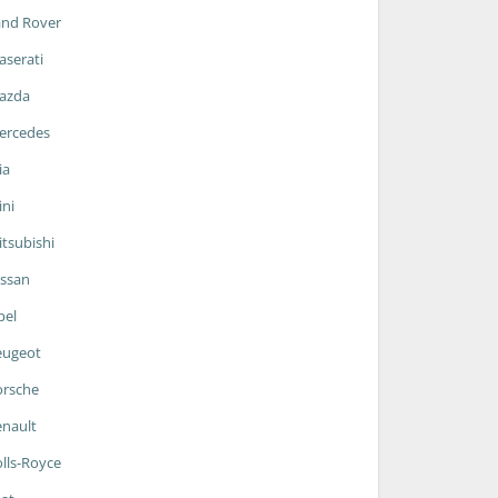
and Rover
serati
azda
ercedes
ia
ni
tsubishi
ssan
pel
eugeot
orsche
nault
lls-Royce