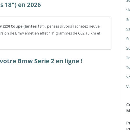
Se
 18") en 2026
S
S
w 220I Coupé (Jantes 18")
, pensez si vous l'achetez neuve,
S
 version de Bmw émet en effet 141 grammes de C02 au km et
S
Su
T
votre Bmw Serie 2 en ligne !
Te
V
V
C
M
Pu
P