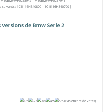
CNIT : M10BMWVP0258942 | M10BMWVP0257941 |
s suivants : 1C1J116H340800 | 1C1J116H340700 |
es versions de Bmw Serie 2
(Pas encore de votes)