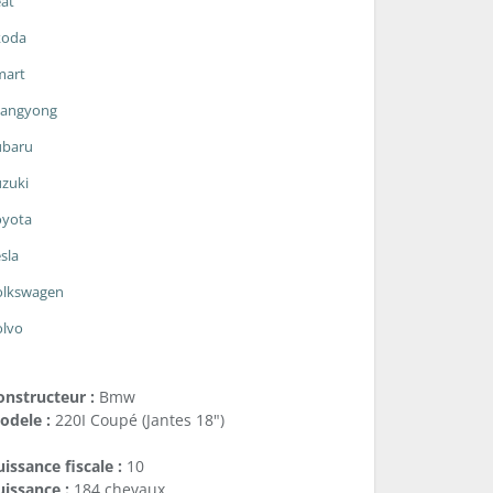
at
koda
mart
sangyong
ubaru
zuki
oyota
sla
olkswagen
olvo
onstructeur :
Bmw
odele :
220I Coupé (Jantes 18")
issance fiscale :
10
uissance :
184 chevaux