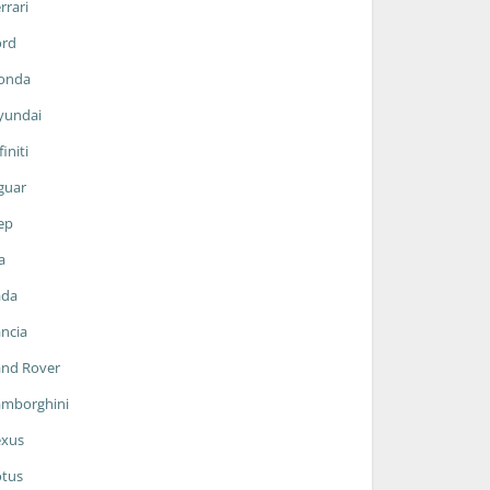
rrari
ord
onda
yundai
finiti
guar
ep
a
ada
ncia
and Rover
amborghini
exus
otus