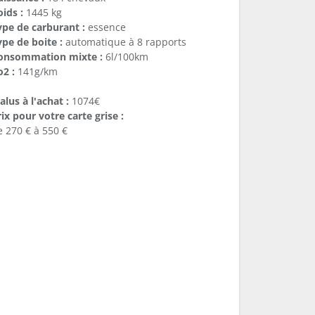
ids :
1445 kg
ype de carburant :
essence
ype de boite :
automatique à 8 rapports
onsommation mixte :
6l/100km
o2 :
141g/km
lus à l'achat :
1074€
ix pour votre carte grise :
e 270 € à 550 €