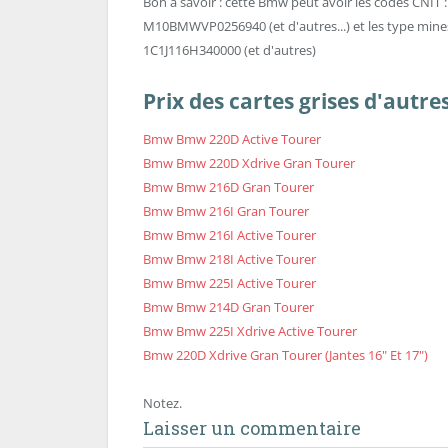
Bon à savoir : cette Bmw peut avoir les codes 
M10BMWVP0256940 (et d'autres...) et les type mine
1C1J116H340000 (et d'autres)
Prix des cartes grises d'autr
Bmw Bmw 220D Active Tourer
Bmw Bmw 220D Xdrive Gran Tourer
Bmw Bmw 216D Gran Tourer
Bmw Bmw 216I Gran Tourer
Bmw Bmw 216I Active Tourer
Bmw Bmw 218I Active Tourer
Bmw Bmw 225I Active Tourer
Bmw Bmw 214D Gran Tourer
Bmw Bmw 225I Xdrive Active Tourer
Bmw 220D Xdrive Gran Tourer (Jantes 16" Et 17")
Notez.
Laisser un commentaire