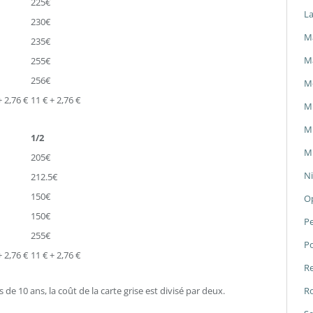
225€
L
230€
Ma
235€
M
255€
256€
M
+ 2,76 €
11 € + 2,76 €
M
Mi
1/2
Mi
205€
Ni
212.5€
150€
O
150€
P
255€
P
+ 2,76 €
11 € + 2,76 €
Re
Ro
de 10 ans, la coût de la carte grise est divisé par deux.