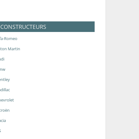
CONSTRUCTEURS
lfa-Romeo
ton Martin
udi
mw
ntley
dillac
evrolet
troën
cia
S