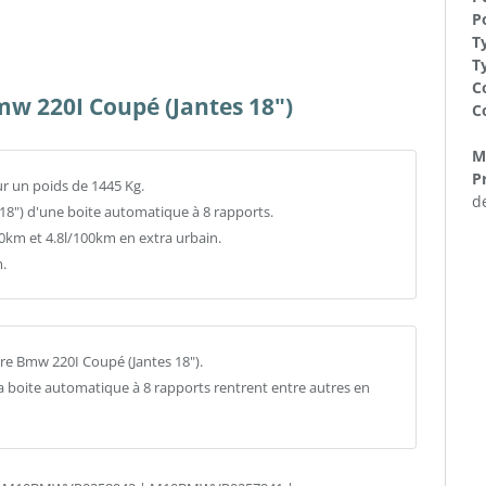
Po
T
T
C
mw 220I Coupé (Jantes 18")
C
Ma
Pr
ur un poids de 1445 Kg.
d
 18") d'une boite automatique à 8 rapports.
m et 4.8l/100km en extra urbain.
.
re Bmw 220I Coupé (Jantes 18").
la boite automatique à 8 rapports rentrent entre autres en