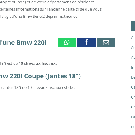
propre ou non) et de votre département de résidence.
ertaines informations sur l'ancienne carte grise que vous
il s'agit d'une Bmw Serie 2 déjà immatriculée.
A
 d'une Bmw 220I
Whatsapp
Facebook
Email
As
A
18") est de
10 chevaux fiscaux.
B
Bmw 220I Coupé (Jantes 18")
Be
Ca
Jantes 18") de 10 chevaux fiscaux est de :
Ch
Ci
Da
D