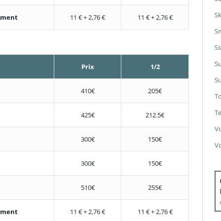
S
nement
11 € + 2,76 €
11 € + 2,76 €
S
S
S
Prix
1/2
Su
410€
205€
T
Te
425€
212.5€
V
300€
150€
V
300€
150€
510€
255€
nement
11 € + 2,76 €
11 € + 2,76 €