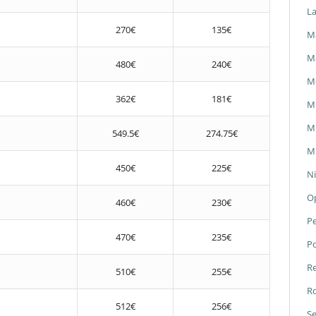
L
270€
135€
Ma
M
480€
240€
M
362€
181€
M
Mi
549.5€
274.75€
Mi
450€
225€
Ni
O
460€
230€
P
470€
235€
P
Re
510€
255€
Ro
512€
256€
Se