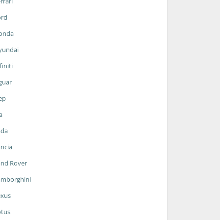
rrari
ord
onda
yundai
finiti
guar
ep
a
ada
ncia
and Rover
amborghini
exus
otus