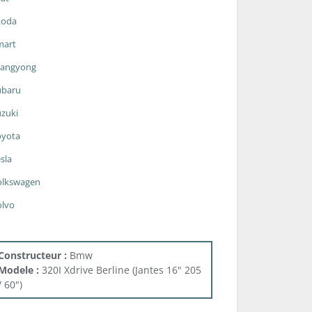
koda
mart
sangyong
ubaru
zuki
oyota
sla
olkswagen
olvo
Constructeur :
Bmw
Modele :
320I Xdrive Berline (Jantes 16" 205
/ 60")