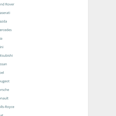
and Rover
serati
azda
ercedes
ia
ni
tsubishi
ssan
pel
eugeot
orsche
nault
lls-Royce
at