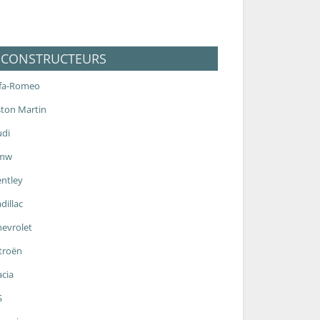
CONSTRUCTEURS
lfa-Romeo
ton Martin
udi
mw
ntley
dillac
evrolet
troën
cia
S