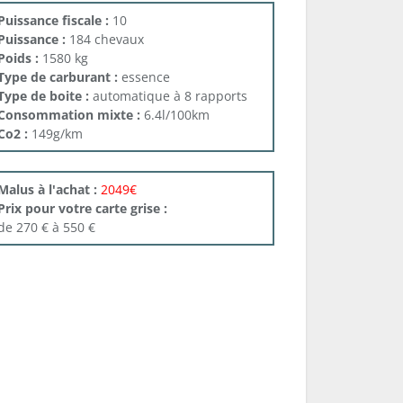
Puissance fiscale :
10
Puissance :
184 chevaux
Poids :
1580 kg
Type de carburant :
essence
Type de boite :
automatique à 8 rapports
Consommation mixte :
6.4l/100km
Co2 :
149g/km
Malus à l'achat :
2049€
Prix pour votre carte grise :
de 270 € à 550 €