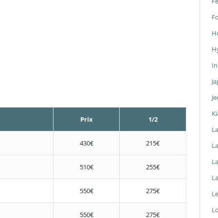
Fe
F
H
H
In
Ja
Je
Ki
Prix
1/2
L
430€
215€
La
L
510€
255€
L
550€
275€
L
L
550€
275€