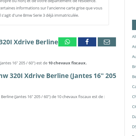
propre ou non) et de votre département de résidence.
ertaines informations sur l'ancienne carte grise que vous
il s'agit d'une Bmw Serie 3 déjà immatriculée.
A
320I Xdrive Berline
Whatsapp
Facebook
Email
As
A
Jantes 16" 205 / 60") est de
10 chevaux fiscaux.
B
mw 320I Xdrive Berline (Jantes 16" 205
Be
Ca
erline (Jantes 16" 205 / 60") de 10 chevaux fiscaux est de :
Ch
Ci
Da
D