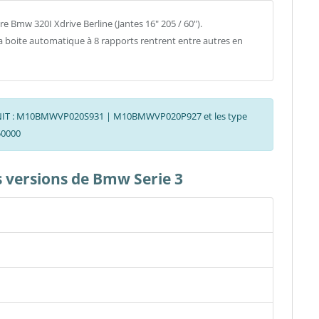
 Bmw 320I Xdrive Berline (Jantes 16" 205 / 60").
la boite automatique à 8 rapports rentrent entre autres en
s CNIT : M10BMWVP020S931 | M10BMWVP020P927 et les type
50000
es versions de Bmw Serie 3